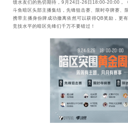
馈水友们的热切期待，9月24日-26日18:00-20
斗鱼暗区头部主播集结，先锋狙击赛、限时夺牌赛、
携带主播身份牌成功撤离依然可以获得QB奖励，更
竞技水平的暗区先锋们千万不要错过！