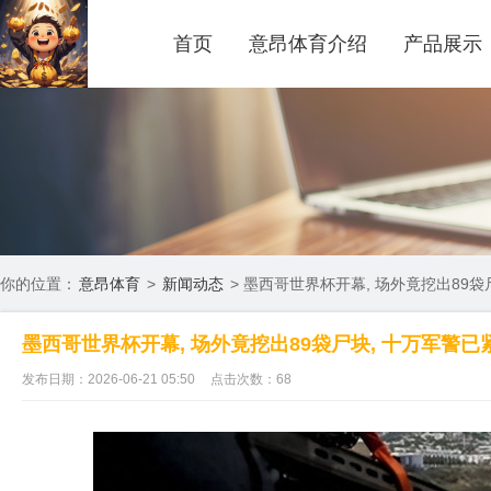
首页
意昂体育介绍
产品展示
你的位置：
意昂体育
>
新闻动态
> 墨西哥世界杯开幕, 场外竟挖出89袋
墨西哥世界杯开幕, 场外竟挖出89袋尸块, 十万军警已
发布日期：2026-06-21 05:50
点击次数：68