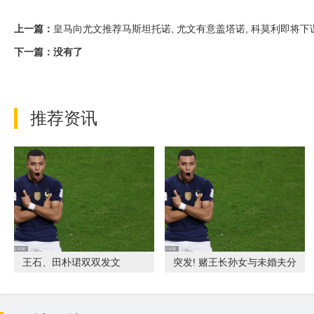
上一篇：
皇马向尤文推荐马斯坦托诺, 尤文有意盖塔诺, 科莫利即将下
下一篇：没有了
推荐资讯
王石、田朴珺双双发文
突发! 赌王长孙女与未婚夫分
手, 迎来新恋情和鲜肉男友当
众亲