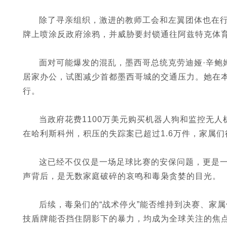
除了寻亲组织，激进的教师工会和左翼团体也在
牌上喷涂反政府涂鸦，并威胁要封锁通往阿兹特克体
面对可能爆发的混乱，墨西哥总统克劳迪娅·辛鲍
居家办公，试图减少首都墨西哥城的交通压力。她在本
行。
当政府花费1100万美元购买机器人狗和监控无
在哈利斯科州，积压的失踪案已超过1.6万件，家属
这已经不仅仅是一场足球比赛的安保问题，更是
声背后，是无数家庭破碎的哀鸣和毒枭贪婪的目光。
后续，毒枭们的“战术停火”能否维持到决赛、家
技盾牌能否挡住阴影下的暴力，均成为全球关注的焦